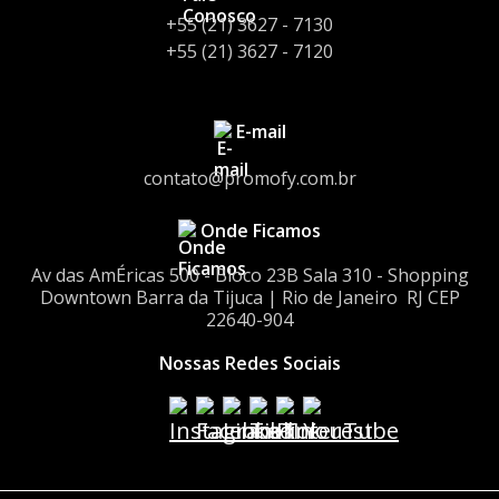
+55 (21) 3627 - 7130
+55 (21) 3627 - 7120
E-mail
contato@promofy.com.br
Onde Ficamos
Av das AmÉricas 500 - Bloco 23Bㅤㅤ Sala 310 - Shopping
Downtownㅤㅤ Barra da Tijuca | Rio de Janeiro ㅤㅤ RJ CEP
22640-904
Nossas Redes Sociais