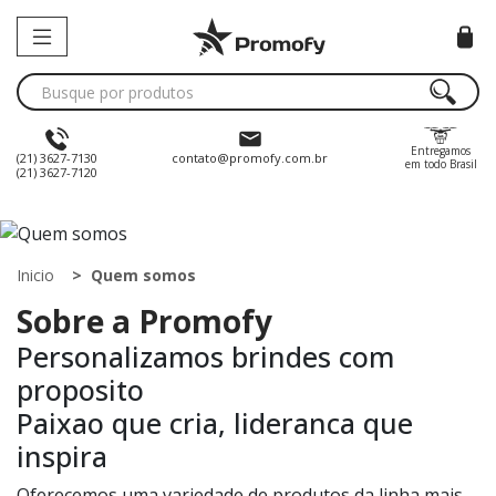
Entregamos
(21) 3627-7130
contato@promofy.com.br
em todo Brasil
(21) 3627-7120
Inicio
Quem somos
Sobre a Promofy
Personalizamos brindes com
proposito
Paixao que cria, lideranca que
inspira
Oferecemos uma variedade de produtos da linha mais