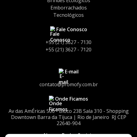
Brindes Ecológicos
Emborrachados
Tecnológicos
Fale Conosco
+55 (21) 3627 - 7130
+55 (21) 3627 - 7120
E-mail
contato@promofy.com.br
Onde Ficamos
Av das AmÉricas 500 - Bloco 23Bㅤㅤ Sala 310 - Shopping
Downtownㅤㅤ Barra da Tijuca | Rio de Janeiro ㅤㅤ RJ CEP
22640-904
Nossas Redes Sociais