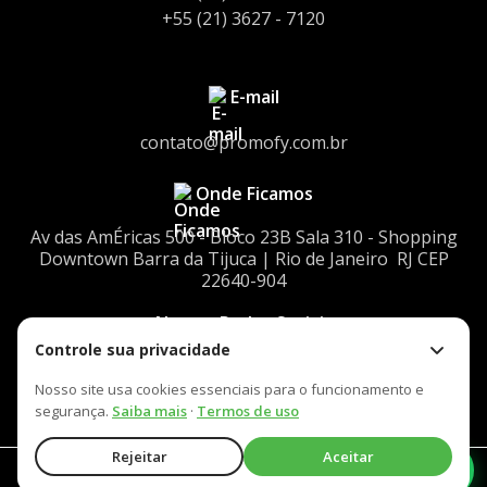
+55 (21) 3627 - 7120
E-mail
contato@promofy.com.br
Onde Ficamos
Av das AmÉricas 500 - Bloco 23Bㅤㅤ Sala 310 - Shopping
Downtownㅤㅤ Barra da Tijuca | Rio de Janeiro ㅤㅤ RJ CEP
22640-904
Nossas Redes Sociais
Controle sua privacidade
Nosso site usa cookies essenciais para o funcionamento e
segurança.
Saiba mais
·
Termos de uso
Rejeitar
Aceitar
Fale com nosso Comercial
©2026 Promofy