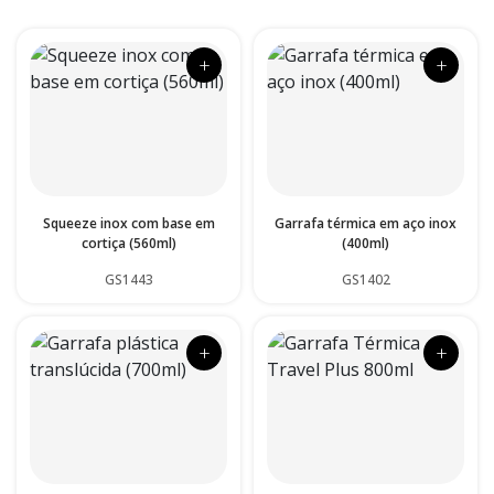
+
+
Squeeze inox com base em
Garrafa térmica em aço inox
cortiça (560ml)
(400ml)
GS1443
GS1402
+
+