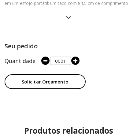
em um estojo portátil: um taco com 84,5 cm de comprimento
de fácil montagem em quatro partes, duas bolinhas com 3,5 cm
de circunferência e um buraco em formato de moldura de 9,5
cm de diâmetro. Dimensões: 5 x 14 x 3,5 x 1,5 x 31 cm
Seu pedido
Quantidade:
Solicitar Orçamento
Produtos relacionados